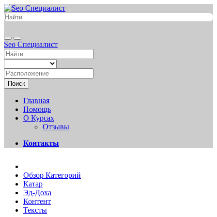
Seo Специалист
Поиск
Главная
Помощь
О Курсах
Отзывы
Контакты
Обзор Категорий
Катар
Эд-Доха
Контент
Тексты