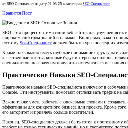
от SEO-Специалист на дату 01-03-25 в категории
SEO-Специалист
Нравится Пост
SEO - это процесс оптимизации веб-сайтов для улучшения их 
широким спектром знаний и навыков. Во-первых, важно понима
поэтому
Seo-Специалист
должен быть в курсе последних изме
Кроме того, важно иметь глубокое понимание структуры и содер
качественные тексты, которые будут интересны пользователям 
специалистов, позволяя им получить систематические знания 
Практические Навыки SEO-Специалис
Практические навыки SEO-специалиста включают в себя умение
Console. Эти инструменты помогают отслеживать трафик на са
Важно также уметь работать с ключевыми словами и создавать 
эффективны для конкретного бизнеса или проекта. Кроме того
его авторитет и привлечь больше посетителей.
Наконец, SEO-специалист должен быть готов к постоянному о
требует не только технических знаний, но и творческого подхо