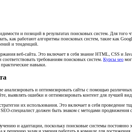
видимости и позиций в результатах поисковых систем. Для того
ть, как работают алгоритмы поисковых систем, такие как Googl
нений и тенденций.
жания веб-сайта. Это включает в себя знание HTML, CSS и JavaS
и соответствовать требованиям поисковых систем.
Курсы seo
мог
и практические навыки.
та
 анализировать и оптимизировать сайты с помощью различных ин
йте, выявлять ошибки и оптимизировать контент для лучшей вид
стратегии их использования. Это включает в себя проведение тщ
, SEO-специалист должен быть знаком с методами продвижения с
бучению и адаптации, поскольку поисковые системы постоянно 
да к решению задач и умения работать в команде для достижения 