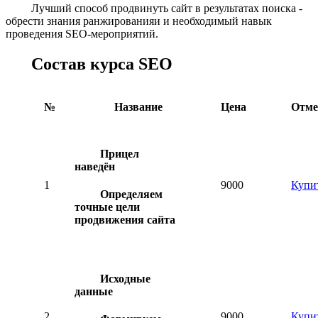
Лучший способ продвинуть сайт в результатах поиска -
обрести знания ранжированияи и необходимый навык
проведения SEO-мероприятий.
Состав курса SEO
№
Название
Цена
Отме
Прицел
наведён
1
9000
Купи
Определяем
точные цели
продвижения сайта
Исходные
данные
2
9000
Купи